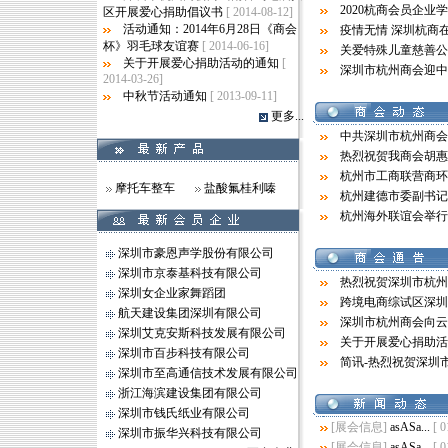
2020杭商会员企业
区开展爱心捐助倡议书
[ 2014-08-12]
活动通知：2014年6月28日《商会
疫情无情 深圳杭商
杯》羽毛球友谊赛
[ 2014-06-16]
关爱特殊儿童慈善公
关于开展爱心捐助活动的通知
[
深圳市杭州商会迎中
2014-03-26]
中秋节活动通知
[ 2013-09-11]
更多...
中共深圳市杭州商会
热烈祝贺我商会胡惠
杭州市工商联营商环
摩托车整车
盐酸氟桂利嗪
杭州建德市委副书记
杭州海外联谊会举行 
深圳市豪恩声学股份有限公司
深圳市京泰基科技有限公司
热烈祝贺深圳市杭州
深圳女企业家舞蹈团
跨境电商综试区深圳
航天建设集团深圳有限公司
深圳市杭州商会向云
深圳艾克安斯科技发展有限公司
关于开展爱心捐助活
深圳市百步科技有限公司
简讯-热烈祝贺深圳
深圳市至高通信技术发展有限公司
浙江海滨建设集团有限公司
深圳市钱氏纸业有限公司
[展会信息]
asASa
...
[ 0
深圳市振华兴科技有限公司
[展会信息]
asASa
...
[ 0