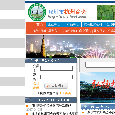
首 页
企业中心
产品中心
杭商投资公司
会员
126年8月8日星期六
|
商会活动
|
商会通告
|
展会信息
|
会员
会员
名：
密
码：
取回
密码
上网做生意？请
注册会员
“投资杭州”公众微信号二维码
[
2017-04-03]
深圳市杭州商会举办
深圳市杭州商会向云南鲁甸地震灾