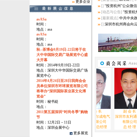
更多企业
[]
“投资杭州”公众微
[动态与公告]
“投资杭
[最新观点]
中共中央
asASa
时间：
[]
深圳市杭州商会向
地点：asa
asASa
时间：
地点：asa
秋--茶博会9月19日-22日将于在
大中华国际交易广场展览中心盛
大开幕
时间：2014年9月19日-22日
地点：深圳大中华国际交易广场
展览中心
2014年4月24日至28日我商会会
员单位深圳市环球展览有限公司
将举办“深圳国际茶业茶文化博
览会”
时间：秘书处
地点：
副 会 长
副会长
副 会 长
副 会 长
2011第五届深圳“时尚冬季”购物
（华鼎集团）深圳
中联广深医药（集
深圳市福尔成电气
深圳市友利通电子
节
富豪时装有限公司
团）股份有限公司
实业有限公司
有限公司
时间：12月2日－11日
董 事 长
党委书记/董事长
董事长/总经理
总 经 理
地点：深圳会展中心
更多展览